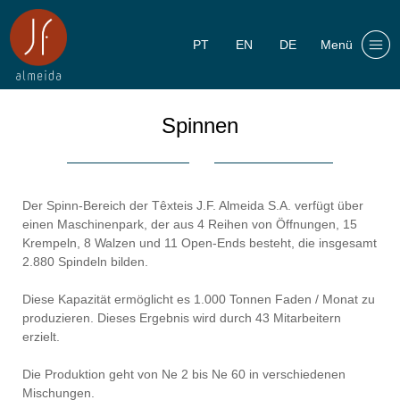
PT
EN
DE
Menü
Spinnen
Der Spinn-Bereich der Têxteis J.F. Almeida S.A. verfügt über
einen Maschinenpark, der aus 4 Reihen von Öffnungen, 15
Krempeln, 8 Walzen und 11 Open-Ends besteht, die insgesamt
2.880 Spindeln bilden.
Diese Kapazität ermöglicht
es 1.000
Tonnen Faden / Monat zu
produzieren
.
Dieses Ergebnis wird durch 43 Mitarbeitern
erzielt.
Die Produktion geht von Ne 2 bis Ne 60 in verschiedenen
Mischungen.