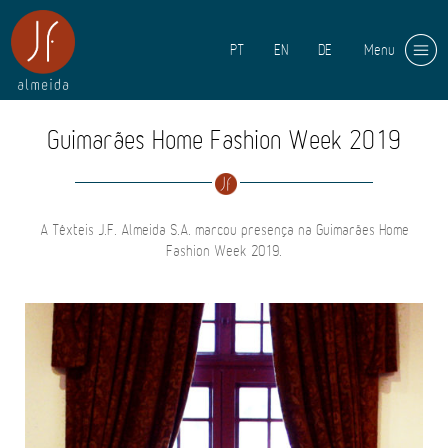
PT
EN
DE
Menu
Guimarães Home Fashion Week 2019
A Têxteis J.F. Almeida S.A. marcou presença na Guimarães Home
Fashion Week 2019.