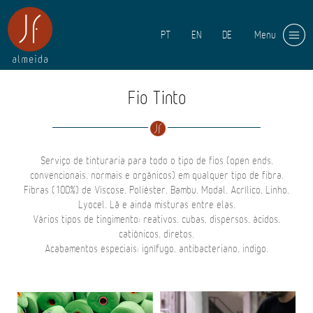
PT
EN
DE
Menu
Fio Tinto
Serviço de tinturaria para todo o tipo de fios (open ends,
convencionais, normais e orgânicos) em qualquer tipo de fibra.
Fibras (100%) de Viscose, Poliéster, Bambu, Modal, Acrílico, Linho,
Lyocel, Lã e ainda misturas entre elas.
Vários tipos de tingimento: reativos, cubas, dispersos, ácidos,
catiónicos, diretos.
Acabamentos especiais: ignífugo, antibacteriano, indigo.